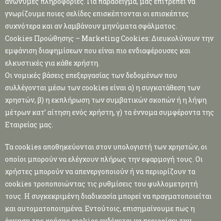
ανώνυμες πληροφορίες. Για παράδειγμα, μας επιτρέπει να
γνωρίζουμε ποιες σελίδες επισκέπτονται οι επισκέπτες
συχνότερα και αν λαμβάνουν μηνύματα σφάλματος.
Cookies Προώθησης – Marketing Cookies: Διευκολύνουν την
εμφάνιση διαφημίσεων που είναι πιο ενδιαφέρουσες και
ελκυστικές για κάθε χρήστη.
Οι νομικές βάσεις επεξεργασίας των δεδομένων που
συλλέγονται μέσω των cookies είναι α) η συγκατάθεση των
χρηστών, β) η εκπλήρωση των συμβατικών σκοπών ή η λήψη
μέτρων κατ’ αίτηση ενός χρήστη, γ) τα έννομα συμφέροντα της
Εταιρείας μας.
Τα cookies αποθηκεύονται στον υπολογιστή των χρηστών, οι
οποίοι μπορούν να ελέγχουν πλήρως την εφαρμογή τους. Οι
χρήστες μπορούν να απενεργοποιούν ή να περιορίζουν τα
cookies τροποποιώντας τις ρυθμίσεις του φυλλομετρητή
τους. Η συγκεκριμένη διαδικασία μπορεί να πραγματοποιείται
και αυτοματοποιημένα. Εντούτοις, επισημαίνουμε πως η
άρνηση της χρήσης cookies ενδέχεται να περιορίσει την