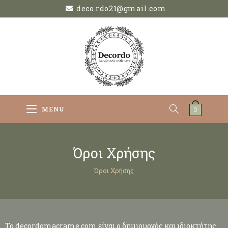
deco.rdo21@gmail.com
MENU
0
Όροι Χρήσης
Όροι Χρήσης
To decordomacrame.com είναι o δημιουργός και ιδιοκτήτης