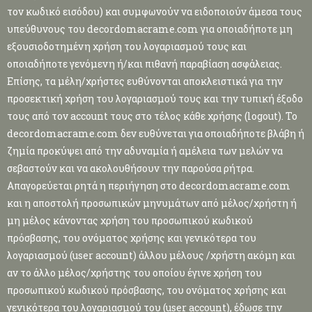
τον κωδικό εισόδου) και συμφωνούν να ειδοποιούν άμεσα τους
υπεύθυνους του decordomacrame.com για οποιαδήποτε μη
εξουσιοδοτημένη χρήση του λογαριασμού τους και
οποιαδήποτε γενόμενη ή/και πιθανή παραβίαση ασφάλειας.
Επίσης, τα μέλη/χρήστες ευθύνονται αποκλειστικά για την
προσεκτική χρήση του λογαριασμού τους και την τυπική έξοδο
τους από τον account τους στο τέλος κάθε χρήσης (logout). Το
decordomacrame.com δεν ευθύνεται για οποιαδήποτε βλάβη ή
ζημία προκύψει από την αδυναμία ή αμέλεια των μελών να
σεβαστούν και να ακολουθήσουν την παρούσα ρήτρα.
Απαγορεύεται ρητά η περιήγηση στο decordomacrame.com
και η αποστολή προσωπικών μηνυμάτων από μέλος/χρήστη ή
μη μέλος κάνοντας χρήση του προσωπικού κωδικού
πρόσβασης, του ονόματος χρήσης και γενικότερα του
λογαριασμού (user account) άλλου μέλους /χρήστη ακόμη και
αν το άλλο μέλος/χρήστης του οποίου έγινε χρήση του
προσωπικού κωδικού πρόσβασης, του ονόματος χρήσης και
γενικότερα του λογαριασμού του (user account), έδωσε την