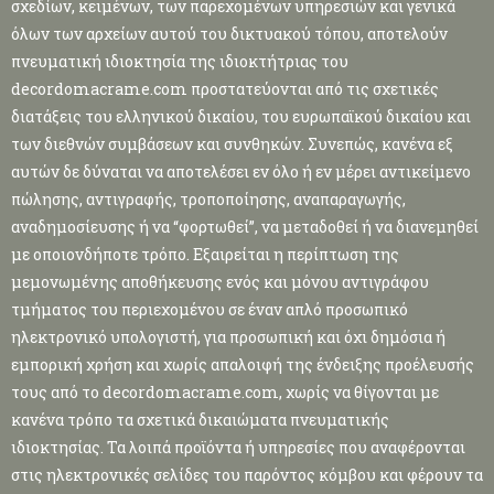
σχεδίων, κειμένων, των παρεχομένων υπηρεσιών και γενικά
όλων των αρχείων αυτού του δικτυακού τόπου, αποτελούν
πνευματική ιδιοκτησία της ιδιοκτήτριας του
decordomacrame.com προστατεύονται από τις σχετικές
διατάξεις του ελληνικού δικαίου, του ευρωπαϊκού δικαίου και
των διεθνών συμβάσεων και συνθηκών. Συνεπώς, κανένα εξ
αυτών δε δύναται να αποτελέσει εν όλο ή εν μέρει αντικείμενο
πώλησης, αντιγραφής, τροποποίησης, αναπαραγωγής,
αναδημοσίευσης ή να “φορτωθεί”, να μεταδοθεί ή να διανεμηθεί
με οποιονδήποτε τρόπο. Εξαιρείται η περίπτωση της
μεμονωμένης αποθήκευσης ενός και μόνου αντιγράφου
τμήματος του περιεχομένου σε έναν απλό προσωπικό
ηλεκτρονικό υπολογιστή, για προσωπική και όχι δημόσια ή
εμπορική χρήση και χωρίς απαλοιφή της ένδειξης προέλευσής
τους από το decordomacrame.com, χωρίς να θίγονται με
κανένα τρόπο τα σχετικά δικαιώματα πνευματικής
ιδιοκτησίας. Τα λοιπά προϊόντα ή υπηρεσίες που αναφέρονται
στις ηλεκτρονικές σελίδες του παρόντος κόμβου και φέρουν τα