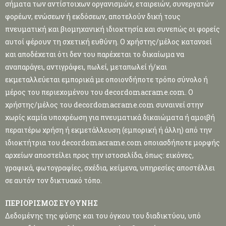
σήματα των αντίστοιχων οργανισμών, εταιρειών, συνεργατών
φορέων, ενώσεων ή εκδόσεων, αποτελούν δική τους
πνευματική και βιομηχανική ιδιοκτησία και συνεπώς οι φορείς
αυτοί φέρουν τη σχετική ευθύνη. Ο χρήστης/μέλος κατανοεί
και αποδέχεται ότι δεν του παρέχεται το δικαίωμα να
αναπαράγει, αντιγράφει, πωλεί, μεταπωλεί ή/και
εκμεταλλεύεται εμπορικά με οποιονδήποτε τρόπο σύνολο ή
μέρος του περιεχομένου του decordomacrame.com. Ο
χρήστης/μέλος του decordomacrame.com συναινεί στην
χωρίς καμία υποχρέωση για πνευματικά δικαιώματα ή αμοιβή
περαιτέρω χρήση ή εκμετάλλευση (εμπορική ή άλλη) από την
ιδιοκτήτρια του decordomacrame.com οποιασδήποτε μορφής
αρχείων αποστείλει προς την ιστοσελίδα, όπως: εικόνες,
γραφικά, φωτογραφίες, σχέδια, κείμενα, υπηρεσίες αποστέλλει
σε αυτόν τον δικτυακό τόπο.
ΠΕΡΙΟΡΙΣΜΟΣ ΕΥΘΥΝΗΣ
Δεδομένης της φύσης και του όγκου του διαδικτύου, υπό