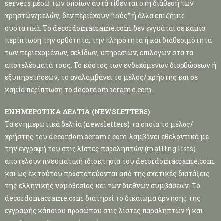
servers μέσω των οποίων αυτά τίθενται στη διάθεσή των
χρηστών/μελών, δεν περιέχουν “ιούς” ή άλλα επιζήμια
συστατικά. Το decordomacrame.com δεν εγγυάται σε καμία
περίπτωση την ορθότητα, την πληρότητα ή και διαθεσιμότητα
των περιεχομένων, σελίδων, υπηρεσιών, επιλογών στα τα
αποτελέσματά τους. Το κόστος των ενδεχόμενων διορθώσεων ή
εξυπηρετήσεων, το αναλαμβάνει το μέλος/ χρήστης και σε
καμία περίπτωση το decordomacrame.com.
ΕΝΗΜΕΡΩΤΙΚΑ ΔΕΛΤΙΑ (NEWSLETTERS)
Τα ενημερωτικά δελτία (newsletters) τα οποία το μέλος/
χρήστης του decordomacrame.com λαμβάνει εθελοντικά με
την εγγραφή του στις λίστες παραληπτών (mailing lists)
αποτελούν πνευματική ιδιοκτησία του decordomacrame.com
και ως εκ τούτου προστατεύονται από της σχετικές διατάξεις
της ελληνικής νομοθεσίας και των διεθνών συμβάσεων. Το
decordomacrame.com διατηρεί το δικαίωμα άρνησης της
εγγραφής κάποιου προσώπου στις λίστες παραληπτών ή και