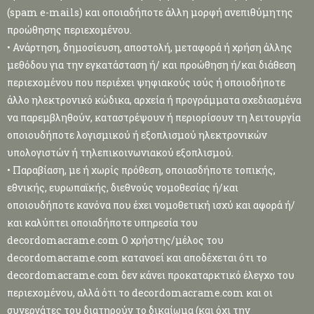
(spam e-mails) και οποιαδήποτε άλλη μορφή ανεπιθύμητης
προώθησης περιεχομένου.
• Ανάρτηση, δημοσίευση, αποστολή, μεταφορά ή χρήση άλλης
μεθόδου για την εγκατάσταση ή/ και προώθηση ή/και διάθεση
περιεχομένου που περιέχει ψηφιακούς ιούς ή οποιοδήποτε
άλλο ηλεκτρονικό κώδικα, αρχεία ή προγράμματα σχεδιασμένα
να παρεμβληθούν, καταστρέψουν ή περιορίσουν τη λειτουργία
οποιουδήποτε λογισμικού ή εξοπλισμού ηλεκτρονικών
υπολογιστών ή τηλεπικοινωνιακού εξοπλισμού.
• Παραβίαση, με ή χωρίς πρόθεση, οποιασδήποτε τοπικής,
εθνικής, ευρωπαϊκής, διεθνούς νομοθεσίας ή/και
οποιουδήποτε κανόνα που έχει νομοθετική ισχύ και αφορά ή/
και καλύπτει οποιαδήποτε υπηρεσία του
decordomacrame.com Ο χρήστης/μέλος του
decordomacrame.com κατανοεί και αποδέχεται ότι το
decordomacrame.com δεν κάνει προκαταρκτικό έλεγχο του
περιεχομένου, αλλά ότι το decordomacrame.com και οι
συνεργάτες του διατηρούν το δικαίωμα (και όχι την