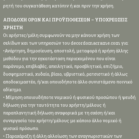
ρητή του συγκατάθεση κατόπιν ή και πριν την χρήση.
ΑΠΟΔΟΧΗ ΟΡΩΝ ΚΑΙ ΠΡΟΫΠΟΘΕΣΕΩΝ – ΥΠΟΧΡΕΩΣΕΙΣ
ΧΡΗΣΤΗ
Οι χρήστες/μέλη συμφωνούν να μην κάνουν χρήση των
σελίδων και των υπηρεσιών του decordomacrame.com για:
•Ανάρτηση, δημοσίευση, αποστολή, μεταφορά ή χρήση άλλης
μεθόδου για την εγκατάσταση περιεχομένου που είναι
παράνομο, επιβλαβές, απειλητικό, προσβλητικό, επιζήμιο,
δυσφημιστικό, χυδαίο, βίαιο, υβριστικό, ρατσιστικό ή άλλως
αποδοκιμαστέο, ή/και οποιοδήποτε άλλο συνιστάμενο ποινικό
αδίκημα.
• Μίμηση οποιουδήποτε νομικού ή φυσικού προσώπου ή ψευδή
δήλωση για την ταυτότητα του χρήστη/μέλους ή
παραπλανητική δήλωση αναφορικά με τη σχέση ή/και
συνεργασία του χρήστη/μέλους με κάποιο άλλο νομικό ή
φυσικό πρόσωπο.
• Παραχάραξη ή άλλη αλλοίωση των αναγνωριστικών των