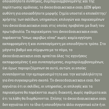
οποιεσδήποτε συνθήκες, συμπεριλαμβανομένης και της
περίπτωσης αμέλειας, το decordomacrame.com ΔΕΝ φέρει
αυθύνη για οποιασδήποτε μορφής ζημία υποστεί ο επισκέπτης/
χρήστης των σελίδων, υπηρεσιών, επιλογών και περιεχομένων
του decordomacrame.com στις οποίες προβαίνει με δική του
πρωτοβουλία. Τα περιεχόμενα του decordomacrame.com
παρέχονται “όπως ακριβώς είναι” χωρίς καμία εγγύηση
εκπεφρασμένη ή και συνεπαγόμενη με οποιοδήποτε τρόπο. Στο
μέγιστο βαθμό και σύμφωνα με το νόμο, το
decordomacrame.com αρνείται όλες τις εγγυήσεις
εκπεφρασμένες ή και συνεπαγόμενες, συμπεριλαμβανομένων,
όχι όμως περιοριζόμενων σε αυτό, αυτών, οι οποίες
συνεπάγονται την εμπορευσιμότητα και την καταλληλότητα
για ένα συγκεκριμένο σκοπό. Το decordomacrame.com δεν
εγγυάται ότι οι σελίδες, οι υπηρεσίες, οι επιλογές και τα
περιεχόμενα θα παρέχονται χωρίς διακοπή, χωρίς σφάλματα και
ότι τα λάθη θα διορθώνονται. Επίσης το decordomacrame.com
δεν εγγυάται ότι το ίδιο ή οποιοδήποτε άλλο συγγενικό site ή οι