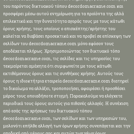
του παρόντος δικτυακού τόπου decordomacrame.com και
προσφέρει μέσω αυτού ενημέρωση για τα προϊόντα της αλλά
επιλεκτικά και την δυνατότητα αγοράς τους με τους κάτωθι
όρους χρήσης, τους οποίους ο επισκέπτης/χρήστης του
καλείται να διαβάσει προσεκτικά και να προβεί σε επίσκεψη των
σελίδων του decordomacrame.com μόνο εφόσον τους
αποδέχεται πλήρως. Χρησιμοποιώντας τον δικτυακό τόπο
decordomacrame.com, τις σελίδες και τις υπηρεσίες του
τεκμαίρεται αμάχητα ότι συμφωνείτε με τους κάτωθι
εκτιθέμενους όρους και τις συνθήκες χρήσης. Αυτούς τους
όρους η ιδιοκτήτρια εταιρεία decordomacrame.com διατηρεί
το δικαίωμα να αλλάξει, τροποποιήσει, αφαιρέσει ή προσθέσει
μέρος τους οποιαδήποτε στιγμή. Παρακαλούμε να ελέγχετε
περιοδικά τους όρους αυτούς για πιθανές αλλαγές. Η συνέχιση
από εσάς της χρήσεως του δικτυακού τόπου
decordomacrame.com, των σελίδων και των υπηρεσιών του,
μολονότι επήλθε αλλαγή των όρων χρήσης συνεπάγεται και την
αποδοχή από μέρους σας και αυτών των νέων όρων.