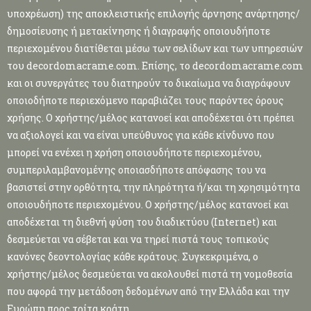
υποχρέωση) της αποκλειστικής επιλογής άρνησης ανάρτησης/
δημοσίευσης ή μετακίνησης ή διαγραφής οποιουδήποτε
περιεχομένου διατίθεται μέσω των σελίδων και των υπηρεσιών
του decordomacrame.com. Επίσης, το decordomacrame.com
και οι συνεργάτες του διατηρούν το δικαίωμα να διαγράφουν
οποιοδήποτε περιεχόμενο παραβιάζει τους παρόντες όρους
χρήσης. Ο χρήστης/μέλος κατανοεί και αποδέχεται ότι πρέπει
να αξιολογεί και να είναι υπεύθυνος για κάθε κίνδυνο που
μπορεί να ενέχει η χρήση οποιουδήποτε περιεχομένου,
συμπεριλαμβανομένης οποιασδήποτε απόφασης του να
βασιστεί στην ορθότητα, την πληρότητα ή/και τη χρησιμότητα
οποιουδήποτε περιεχομένου. Ο χρήστης/μέλος κατανοεί και
αποδέχεται τη διεθνή φύση του διαδικτύου (Ιnternet) και
δεσμεύεται να σέβεται και να τηρεί πιστά τους τοπικούς
κανόνες δεοντολογίας κάθε κράτους. Συγκεκριμένα, ο
χρήστης/μέλος δεσμεύεται να ακολουθεί πιστά τη νομοθεσία
που αφορά την μετάδοση δεδομένων από την Ελλάδα και την
Ευρώπη προς τρίτα κράτη.