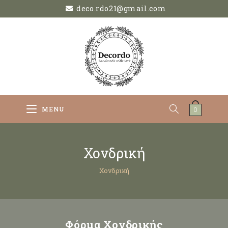
deco.rdo21@gmail.com
MENU
0
Χονδρική
Χονδρική
Φόρμα Χονδρικής