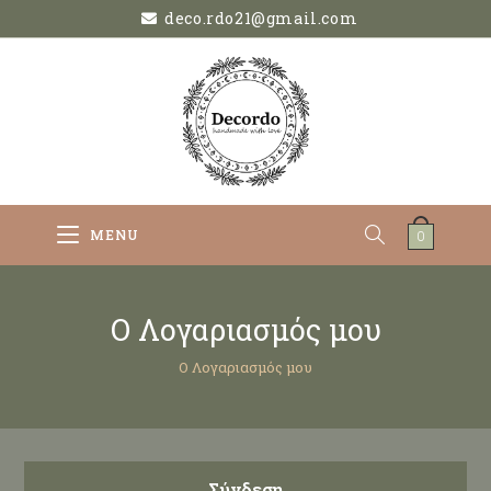
deco.rdo21@gmail.com
MENU
0
Ο Λογαριασμός μου
Ο Λογαριασμός μου
Σύνδεση