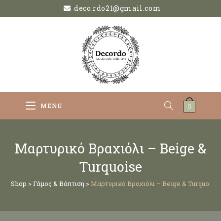
deco.rdo21@gmail.com
MENU
0
Μαρτυρικό Βραχιόλι – Beige &
Turquoise
Shop
>
Γάμος & Βάπτιση
>
Μαρτυρικό Βραχιόλι – Beige & Turquoise