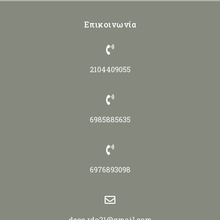
Επικοινωνία
2104409055
6985885635
6976893098
deco.rdo21@gmail.com