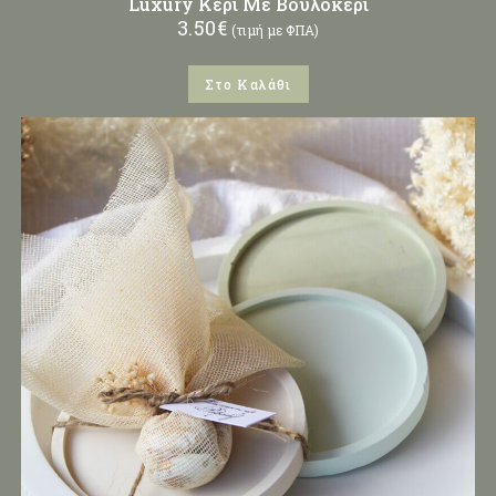
Luxury Κερί Με Βουλοκέρι
3.50
€
(τιμή με ΦΠΑ)
Στο Καλάθι