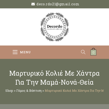
deco.rdo21@gmail.com
MENU
0
Μαρτυρικό Κολιέ Με Χάντρα
Για Την Μαμά-Νονά-Θεία
Shop
>
Γάμος & Βάπτιση
>
Μαρτυρικό Κολιέ Με Χάντρα Για Την Μα