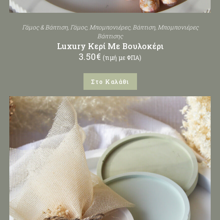
Γάμος & Βάπτιση
,
Γάμος
,
Μπομπονιέρες
,
Βάπτιση
,
Μπομπονιέρες
Βάπτισης
Luxury Κερί Με Βουλοκέρι
3.50
€
(τιμή με ΦΠΑ)
Στο Καλάθι