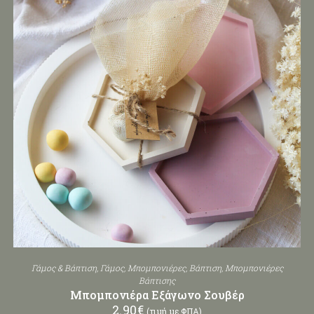
Γάμος & Βάπτιση
,
Γάμος
,
Μπομπονιέρες
,
Βάπτιση
,
Μπομπονιέρες
Βάπτισης
Μπομπονιέρα Εξάγωνο Σουβέρ
2.90
€
(τιμή με ΦΠΑ)