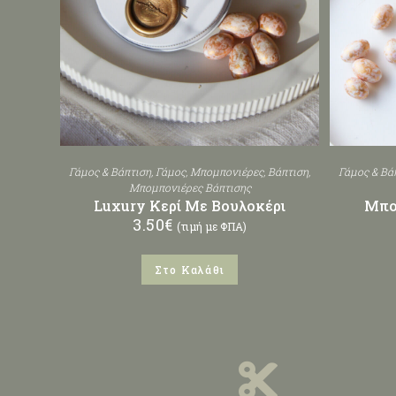
Γάμος & Βάπτιση
,
Γάμος
,
Μπομπονιέρες
,
Βάπτιση
,
Γάμος & Βά
Μπομπονιέρες Βάπτισης
Luxury Κερί Με Βουλοκέρι
Μπο
3.50
€
(τιμή με ΦΠΑ)
Στο Καλάθι