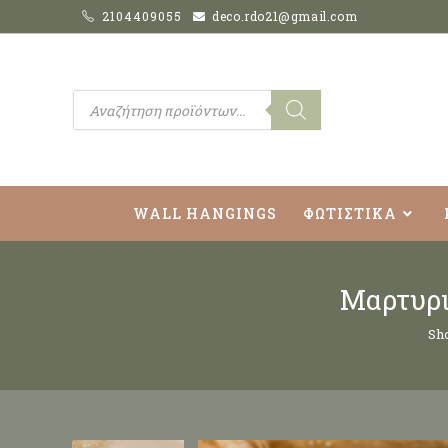
2104409055
deco.rdo21@gmail.com
WALL HANGINGS
ΦΩΤΙΣΤΙΚΑ
Μαρτυρι
Sh