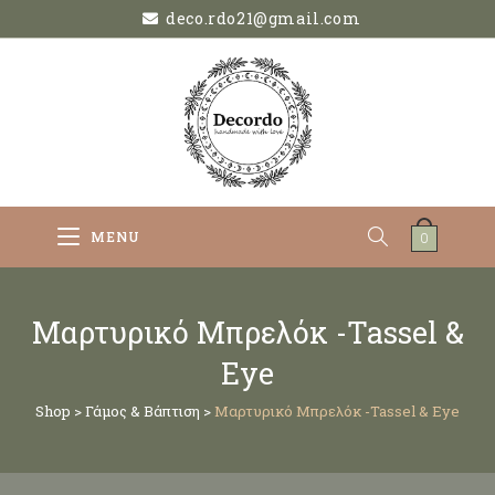
deco.rdo21@gmail.com
MENU
0
Μαρτυρικό Μπρελόκ -Tassel &
Eye
Shop
>
Γάμος & Βάπτιση
>
Μαρτυρικό Μπρελόκ -Tassel & Eye