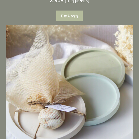
2.90
€
(τιμή με ΦΠΑ)
Επιλογή