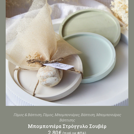
Γάμος & Βάπτιση
,
Γάμος
,
Μπομπονιέρες
,
Βάπτιση
,
Μπομπονιέρες
Βάπτισης
Μπομπονιέρα Στρόγγυλο Σουβέρ
2.80
€
(τιμή με ΦΠΑ)