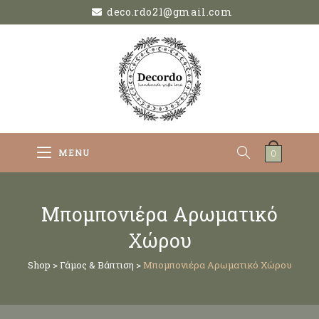
deco.rdo21@gmail.com
MENU
0
Μπομπονιέρα Αρωματικό
Χώρου
Shop
>
Γάμος & Βάπτιση
>
Μπομπονιέρα Αρωματικό Χώρου