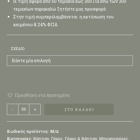
Η τιμή αφορά από 50 τεμάχια έως 300.Για άνω των 300
τεμαχίων παρακαλώ ζητήστε μας προσφορά
Στην τιμή συμπεριλαμβάνεται η εκτύπωση του
κειμένου & 24% ΦΠΑ
ΣΧΈΔΙΟ
Κάντε μία επιλογή
Προσθήκη στα Αγαπημένα
-
+
ΣΤΟ ΚΑΛΆΘΙ
Κωδικός προϊόντος:
Μ/Δ
Κατηγορίες:
Βάπτιση
,
Γάμος
,
Γάμος & Βάπτιση
,
Μπομπονιέρες
,