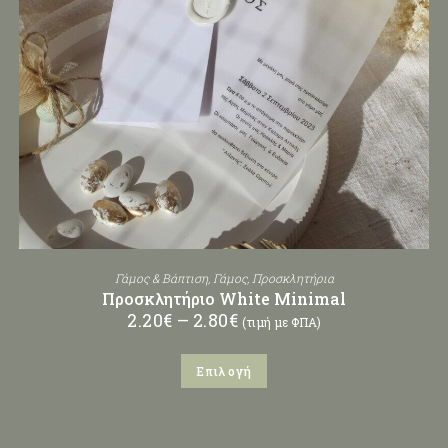
Γάμος & Βάπτιση
,
Γάμος
,
Προσκλητήρια
Προσκλητήριο White Minimal
2.20
€
–
2.80
€
(τιμή με ΦΠΑ)
Επιλογή