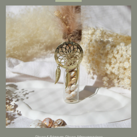
Γάμος & Βάπτιση
,
Γάμος
,
Μπομπονιέρες