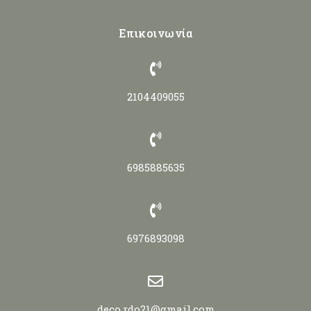
Επικοινωνία
2104409055
6985885635
6976893098
deco.rdo21@gmail.com