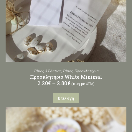
Γάμος & Βάπτιση
,
Γάμος
,
Προσκλητήρια
Προσκλητήριο White Minimal
2.20
€
–
2.80
€
(τιμή με ΦΠΑ)
Επιλογή