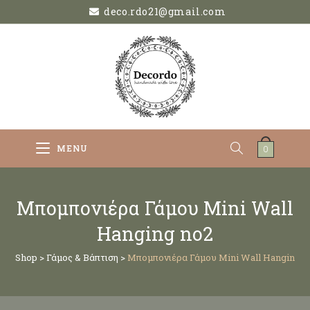
deco.rdo21@gmail.com
MENU
0
Μπομπονιέρα Γάμου Mini Wall
Hanging no2
Shop
>
Γάμος & Βάπτιση
>
Μπομπονιέρα Γάμου Mini Wall Hanging n