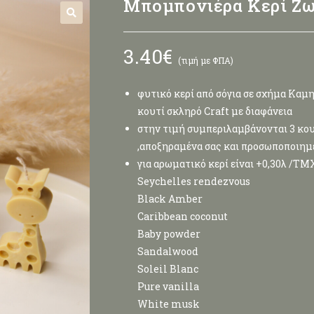
Μπομπονιέρα Κερί Ζω
🔍
3.40
€
(τιμή με ΦΠΑ)
φυτικό κερί από σόγια σε σχήμα Καμη
κουτί σκληρό Craft με διαφάνεια
στην τιμή συμπεριλαμβάνονται 3 κου
,αποξηραμένα σας και προσωποποιημ
για αρωματικό κερί είναι +0,30λ /Τ
Seychelles rendezvous
Black Amber
Caribbean coconut
Baby powder
Sandalwood
Soleil Blanc
Pure vanilla
White musk