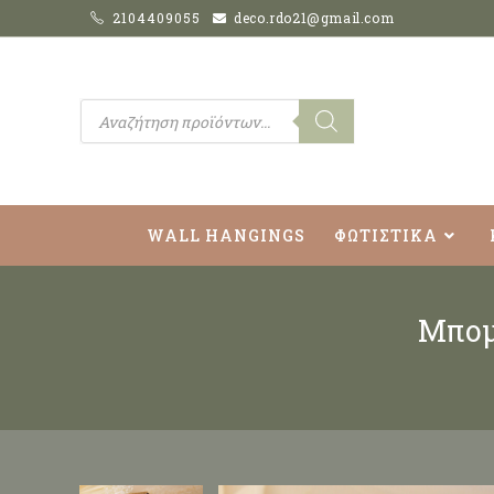
2104409055
deco.rdo21@gmail.com
WALL HANGINGS
ΦΩΤΙΣΤΙΚΑ
Μπομ