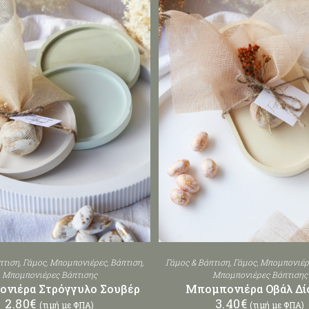
πτιση
,
Γάμος
,
Μπομπονιέρες
,
Βάπτιση
,
Γάμος & Βάπτιση
,
Γάμος
,
Μπομπονιέρ
Μπομπονιέρες Βάπτισης
Μπομπονιέρες Βάπτισης
νιέρα Στρόγγυλο Σουβέρ
Μπομπονιέρα Οβάλ Δί
2.80
€
3.40
€
(τιμή με ΦΠΑ)
(τιμή με ΦΠΑ)