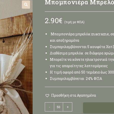
Μπομπονιέρα Μπρελό
🔍
2.90
€
(τιμή με ΦΠΑ)
Μπομπονιέρα μπρελόκ macrame, σε 
και αποξηραμένα
Συμπεριλαμβάνονται 5 κουφέτα Χατζ
Διαθέσιμα μπρελόκ σε διάφορα χρώμα
Μπορείτε να κάνετε ηλεκτρονικά την 
για τις απαραίτητες λεπτομέρειες
Η τιμή αφορά από 50 τεμάχια έως 30
Συμπεριλαμβάνεται 24% ΦΠΑ
Προσθήκη στα Αγαπημένα
-
+