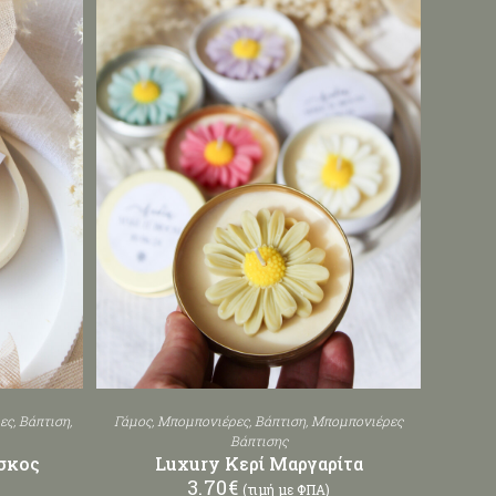
ες
,
Βάπτιση
,
Γάμος
,
Μπομπονιέρες
,
Βάπτιση
,
Μπομπονιέρες
Βάπτισης
σκος
Luxury Κερί Μαργαρίτα
3.70
€
(τιμή με ΦΠΑ)