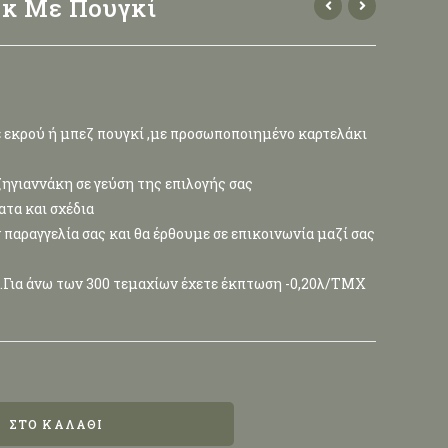
κ Με Πουγκί
εκρού ή μπεζ πουγκί ,με προσωποποιημένο καρτελάκι
ηγιαννάκη σε γεύση της επιλογής σας
τα και σχέδια
παραγγελία σας και θα έρθουμε σε επικοινωνία μαζί σας
0.Για άνω των 300 τεμαχίων έχετε έκπτωση -0,20λ/ΤΜΧ
ΣΤΟ ΚΑΛΆΘΙ