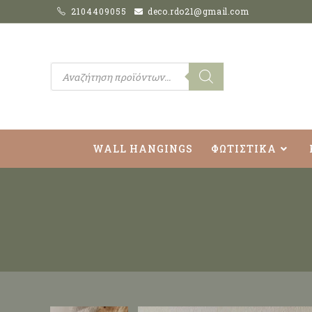
2104409055
deco.rdo21@gmail.com
WALL HANGINGS
ΦΩΤΙΣΤΙΚΑ