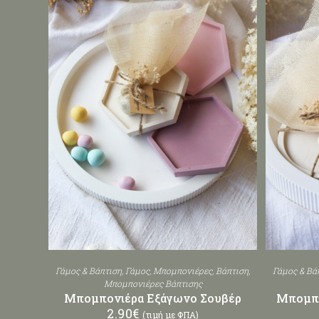
Γάμος & Βάπτιση
,
Γάμος
,
Μπομπονιέρες
,
Βάπτιση
,
Γάμος & Βά
Μπομπονιέρες Βάπτισης
Μπομπονιέρα Εξάγωνο Σουβέρ
Μπομπο
2.90
€
(τιμή με ΦΠΑ)