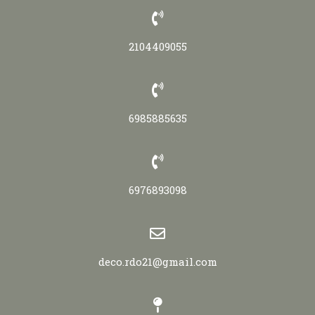
2104409055
6985885635
6976893098
deco.rdo21@gmail.com