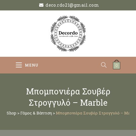
deco.rdo21@gmail.com
MENU
0
Μπομπονιέρα Σουβέρ
Στρογγυλό – Marble
Shop
>
Γάμος & Βάπτιση
>
Μπομπονιέρα Σουβέρ Στρογγυλό – Marb