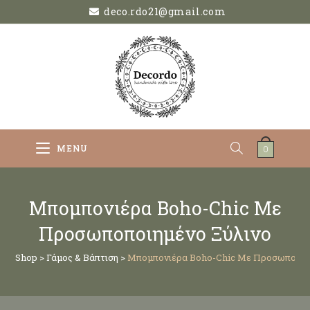
deco.rdo21@gmail.com
MENU
0
Μπομπονιέρα Boho-Chic Με
Προσωποποιημένο Ξύλινο
Shop
>
Γάμος & Βάπτιση
>
Μπομπονιέρα Boho-Chic Με Προσωποποι