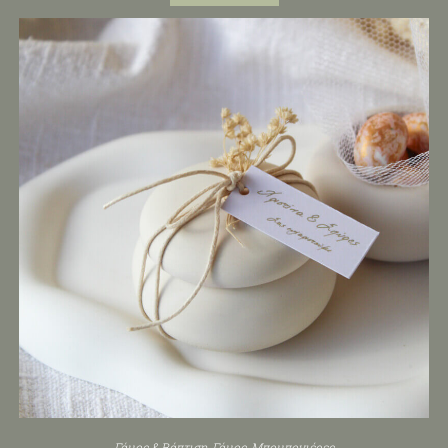
Γάμος & Βάπτιση
,
Γάμος
,
Μπομπονιέρες