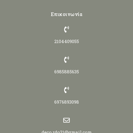
Επικοινωνία
2104409055
6985885635
6976893098
deco.rdo21@gmail.com