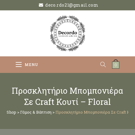
deco.rdo21@gmail.com
MENU
0
Προσκλητήριο Μπομπονιέρα
Σε Craft Κουτί – Floral
Shop
>
Γάμος & Βάπτιση
>
Προσκλητήριο Μπομπονιέρα Σε Craft Κουτ