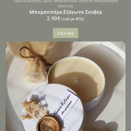
Γάμος & Βάπτιση
,
Γάμος
,
Μπομπονιέρες
,
Βάπτιση
,
Μπομπονιέρες
Βάπτισης
Μπομπονιέρα Εξάγωνο Σουβέρ
2.90
€
(τιμή με ΦΠΑ)
Επιλογή