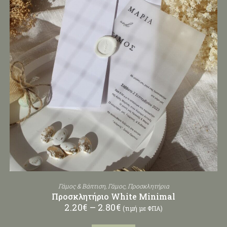
Γάμος & Βάπτιση
,
Γάμος
,
Προσκλητήρια
Προσκλητήριο White Minimal
2.20
€
–
2.80
€
(τιμή με ΦΠΑ)