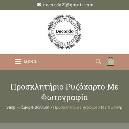
deco.rdo21@gmail.com
MENU
0
Προσκλητήριο Ρυζόχαρτο Με
Φωτογραφία
Shop
>
Γάμος & Βάπτιση
>
Προσκλητήριο Ρυζόχαρτο Με Φωτογραφί