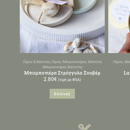
Γάμος & Βάπτιση
,
Γάμος
,
Μπομπονιέρες
,
Βάπτιση
,
Γάμος
,
Μπ
Μπομπονιέρες Βάπτισης
Μπομπονιέρα Στρόγγυλο Σουβέρ
Lu
2.80
€
(τιμή με ΦΠΑ)
Επιλογή