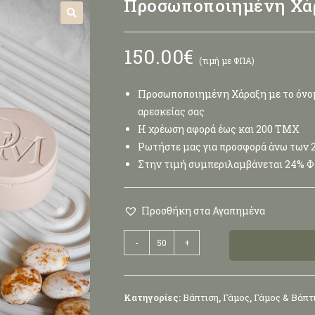
Προσωποποιημένη Χάρ
🔍
150.00
€
(τιμή με ΦΠΑ)
Προσωποποιημένη Χάραξη με το όνομ
αρεσκείας σας
Η χρέωση αφορά έως και 200 ΤΜΧ
Ρωτήστε μας για προσφορά άνω των
Στην τιμή συμπεριλαμβάνεται 24% 
Προσθήκη στα Αγαπημένα
-
+
Κατηγορίες:
Βάπτιση
,
Γάμος
,
Γάμος & Βάπτ