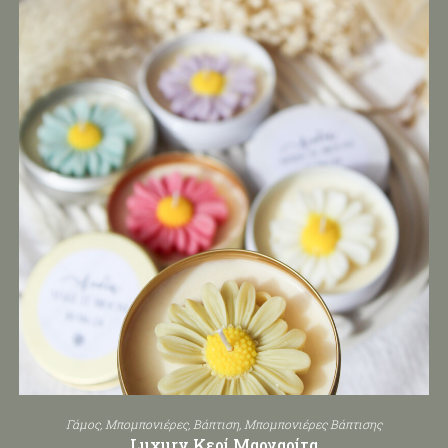
Γάμος
,
Μπομπονιέρες
,
Βάπτιση
,
Μπομπονιέρες Βάπτισης
Luxury Κερί Μαργαρίτα