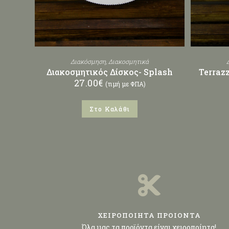
Διακόσμηση
,
Διακοσμητικά
Διακοσμητικός Δίσκος- Splash
Terraz
27.00
€
(τιμή με ΦΠΑ)
Στο Καλάθι
ΧΕΙΡΟΠΟΙΗΤΑ ΠΡΟΙΟΝΤΑ
Όλα μας τα προϊόντα είναι χειροποίητα!