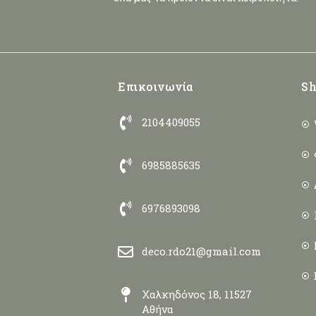
Επικοινωνία
Sh
2104409055
6985885635
6976893098
deco.rdo21@gmail.com
Χαλκηδόνος 18, 11527
Αθήνα