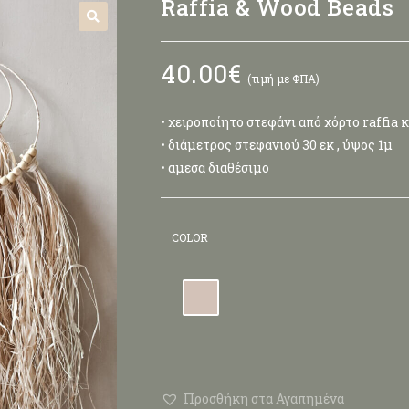
Raffia & Wood Beads
🔍
40.00
€
(τιμή με ΦΠΑ)
• χειροποίητο στεφάνι από χόρτο raffia 
• διάμετρος στεφανιού 30 εκ , ύψος 1μ
• αμεσα διαθέσιμο
COLOR
Προσθήκη στα Αγαπημένα