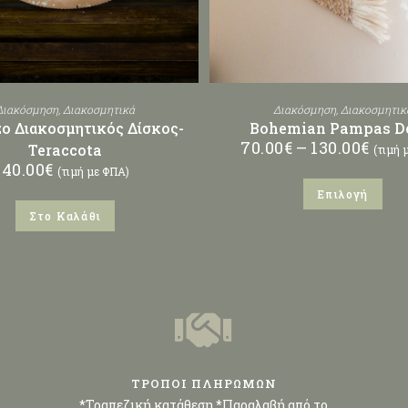
Διακόσμηση
,
Διακοσμητικά
Διακόσμηση
,
Διακοσμητικ
zo Διακοσμητικός Δίσκος-
Bohemian Pampas D
70.00
€
–
130.00
€
Teraccota
(τιμή 
40.00
€
(τιμή με ΦΠΑ)
Επιλογή
Στο Καλάθι
ΤΡΟΠΟΙ ΠΛΗΡΩΜΩΝ
*Τραπεζική κατάθεση *Παραλαβή από το