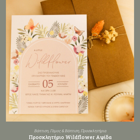
Βάπτιση
,
Γάμος & Βάπτιση
,
Προσκλητήρια
Προσκλητήριο Wildflower Αψίδα