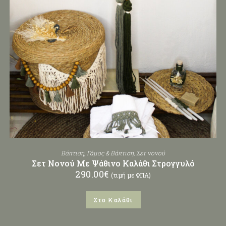
Βάπτιση
,
Γάμος & Βάπτιση
,
Σετ νονού
Σετ Νονού Με Ψάθινο Καλάθι Στρογγυλό
290.00
€
(τιμή με ΦΠΑ)
Στο Καλάθι