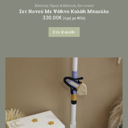
Βάπτιση
,
Γάμος & Βάπτιση
,
Σετ νονού
Σετ Νονού Με Ψάθινο Καλάθι Μπαούλο
330.00
€
(τιμή με ΦΠΑ)
Στο Καλάθι