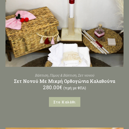
Βάπτιση
,
Γάμος & Βάπτιση
,
Σετ νονού
Σετ Νονού Με Μικρή Ορθογώνια Καλαθούνα
280.00
€
(τιμή με ΦΠΑ)
Στο Καλάθι