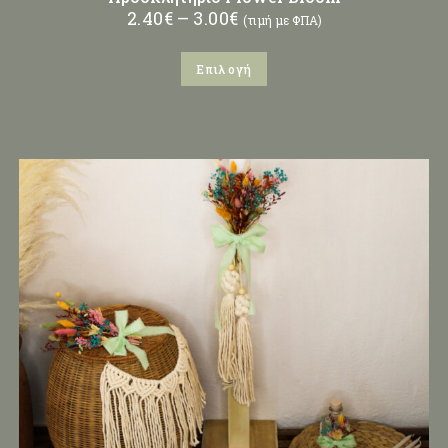
2.40
€
–
3.00
€
(τιμή με ΦΠΑ)
Επιλογή