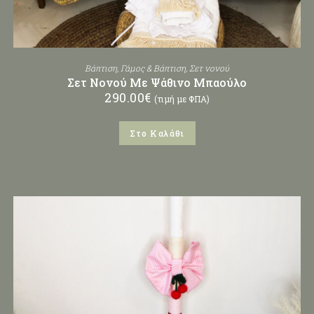
Βάπτιση
,
Γάμος & Βάπτιση
,
Σετ νονού
Σετ Νονού Με Ψάθινο Μπαούλο
290.00
€
(τιμή με ΦΠΑ)
Στο Καλάθι