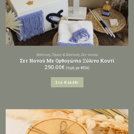
Βάπτιση
,
Γάμος & Βάπτιση
,
Σετ νονού
Σετ Νονού Με Ορθογώνιο Ξύλινο Κουτί
290.00
€
(τιμή με ΦΠΑ)
Στο Καλάθι