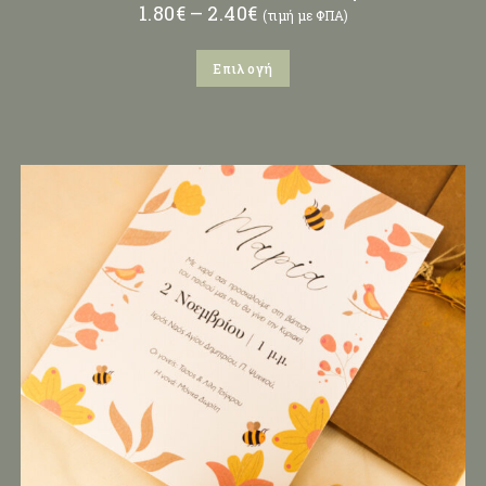
1.80
€
–
2.40
€
(τιμή με ΦΠΑ)
Επιλογή