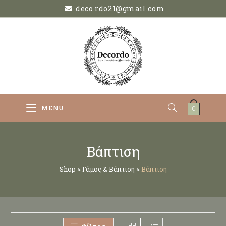
deco.rdo21@gmail.com
MENU
0
Βάπτιση
Shop
>
Γάμος & Βάπτιση
>
Βάπτιση