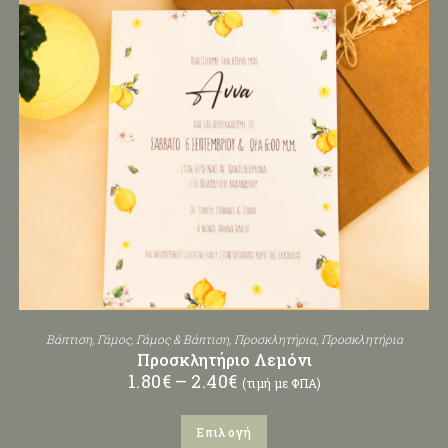
Βάπτιση
,
Γάμος
,
Γάμος & Βάπτιση
,
Προσκλητήρια
,
Προσκλητήρια
Προσκλητήριο Λεμόνι
1.80
€
–
2.40
€
(τιμή με ΦΠΑ)
Επιλογή