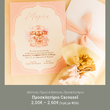
Βάπτιση
,
Γάμος & Βάπτιση
,
Προσκλητήρια
Προσκλητήριο Carousel
2.00
€
–
2.60
€
(τιμή με ΦΠΑ)