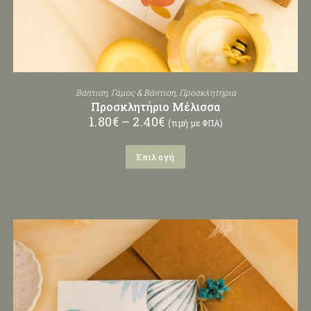
Βάπτιση
,
Γάμος & Βάπτιση
,
Προσκλητήρια
Προσκλητήριο Μέλισσα
1.80
€
–
2.40
€
(τιμή με ΦΠΑ)
Επιλογή