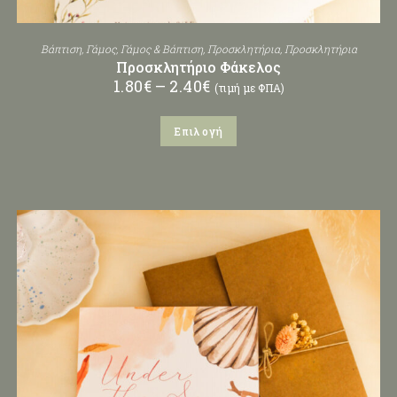
Βάπτιση
,
Γάμος
,
Γάμος & Βάπτιση
,
Προσκλητήρια
,
Προσκλητήρια
Προσκλητήριο Φάκελος
1.80
€
–
2.40
€
(τιμή με ΦΠΑ)
Επιλογή