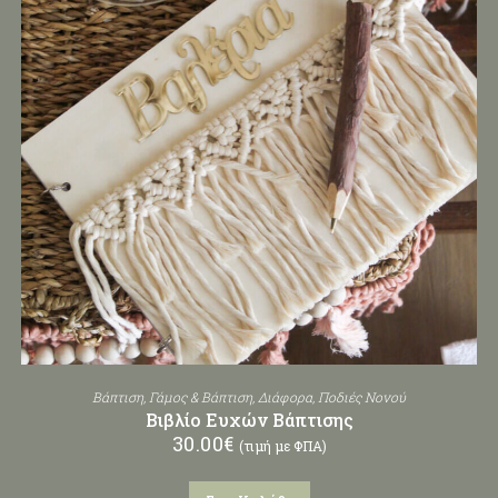
Βάπτιση
,
Γάμος & Βάπτιση
,
Διάφορα
,
Ποδιές Νονού
Βιβλίο Ευχών Βάπτισης
30.00
€
(τιμή με ΦΠΑ)