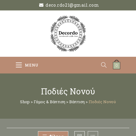
deco.rdo21@gmail.com
MENU
0
Ποδιές Νονού
Shop
>
Γάμος & Βάπτιση
>
Βάπτιση
>
Ποδιές Νονού