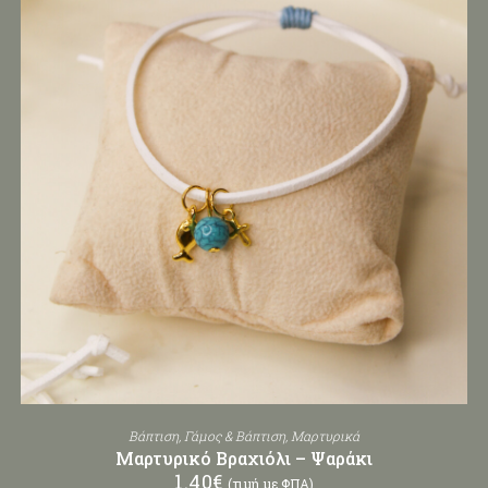
Βάπτιση
,
Γάμος & Βάπτιση
,
Μαρτυρικά
Μαρτυρικό Βραχιόλι – Ψαράκι
1.40
€
(τιμή με ΦΠΑ)