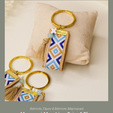
Βάπτιση
,
Γάμος & Βάπτιση
,
Μαρτυρικά