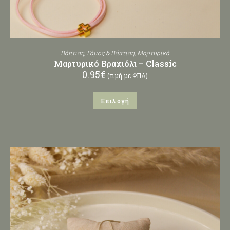
Βάπτιση
,
Γάμος & Βάπτιση
,
Μαρτυρικά
Μαρτυρικό Βραχιόλι – Classic
0.95
€
(τιμή με ΦΠΑ)
Επιλογή