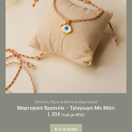
Βάπτιση
,
Γάμος & Βάπτιση
,
Μαρτυρικά
Μαρτυρικό Βραχιόλι – Τρίχρωμο Με Μάτι
1.30
€
(τιμή με ΦΠΑ)
Στο Καλάθι