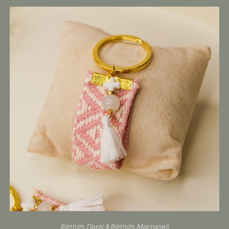
Βάπτιση
,
Γάμος & Βάπτιση
,
Μαρτυρικά