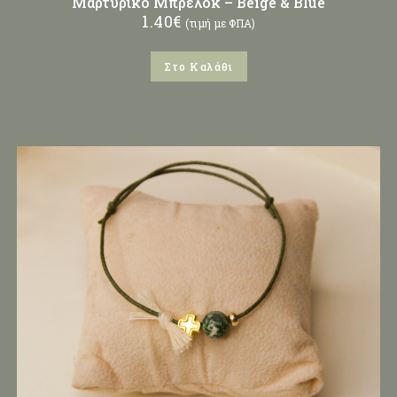
Μαρτυρικό Μπρελόκ – Beige & Blue
1.40
€
(τιμή με ΦΠΑ)
Στο Καλάθι