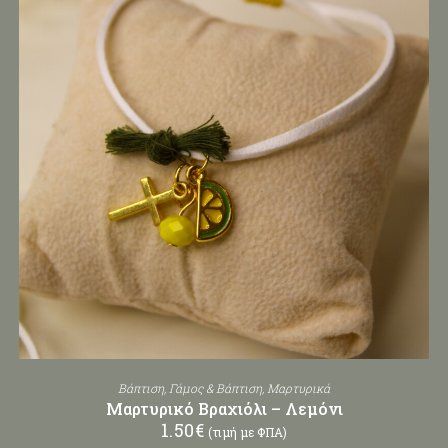
Βάπτιση
,
Γάμος & Βάπτιση
,
Μαρτυρικά
Μαρτυρικό Βραχιόλι – Λεμόνι
1.50
€
(τιμή με ΦΠΑ)