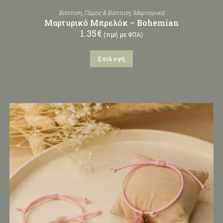
Βάπτιση
,
Γάμος & Βάπτιση
,
Μαρτυρικά
Μαρτυρικό Μπρελόκ – Bohemian
1.35
€
(τιμή με ΦΠΑ)
Επιλογή