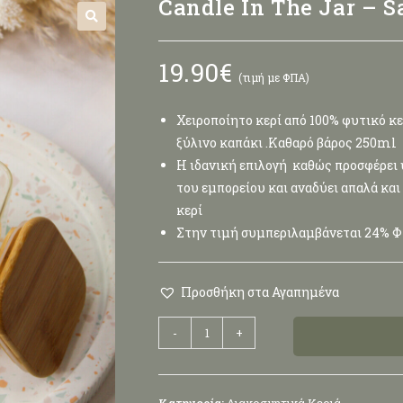
Candle In The Jar – S
🔍
19.90
€
(τιμή με ΦΠΑ)
Χειροποίητο κερί από 100% φυτικό κε
ξύλινο καπάκι .Καθαρό βάρος 250ml
Η ιδανική επιλογή καθώς προσφέρει υ
του εμπορείου και αναδύει απαλά και
κερί
Στην τιμή συμπεριλαμβάνεται 24% 
Προσθήκη στα Αγαπημένα
-
+