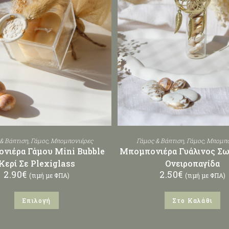
& Βάπτιση
,
Γάμος
,
Μπομπονιέρες
Γάμος & Βάπτιση
,
Γάμος
,
Μπομπο
νιέρα Γάμου Mini Bubble
Μπομπονιέρα Γυάλινος Σω
Κερί Σε Plexiglass
Ονειροπαγίδα
2.90
€
2.50
€
(τιμή με ΦΠΑ)
(τιμή με ΦΠΑ)
Επιλογή
Στο Καλάθι