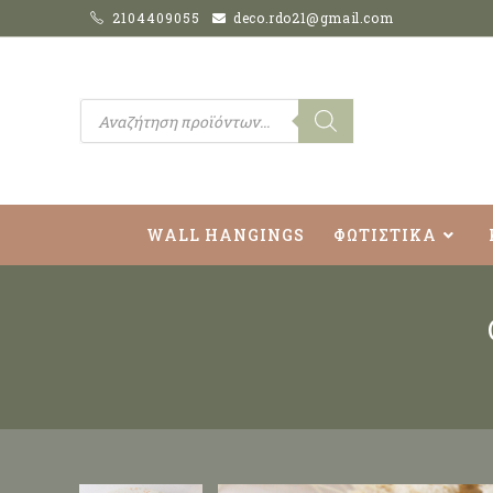
2104409055
deco.rdo21@gmail.com
WALL HANGINGS
ΦΩΤΙΣΤΙΚΑ