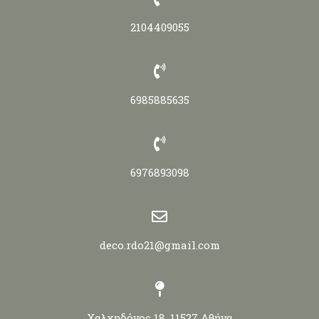
2104409055
6985885635
6976893098
deco.rdo21@gmail.com
Χαλκηδόνος 18, 11527 Αθήνα