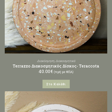
Διακόσμηση
,
Διακοσμητικά
Terrazzo Διακοσμητικός Δίσκος- Teraccota
40.00
€
(τιμή με ΦΠΑ)
Στο Καλάθι