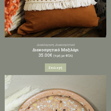
Διακόσμηση
,
Διακοσμητικά
Διακοσμητικό Μαξιλάρι
35.00
€
(τιμή με ΦΠΑ)
Επιλογή