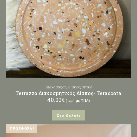
Διακόσμηση
,
Διακοσμητικά
Terrazzo Διακοσμητικός Δίσκος- Teraccota
40.00
€
(τιμή με ΦΠΑ)
Στο Καλάθι
ΠΡΟΣΦΟΡΆ!