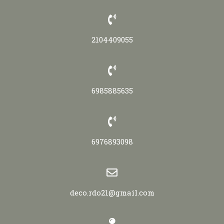
2104409055
6985885635
6976893098
deco.rdo21@gmail.com